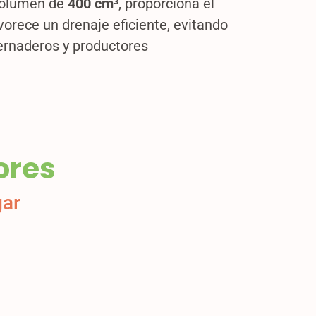
volumen de
400 cm³
, proporciona el
orece un drenaje eficiente, evitando
vernaderos y productores
ores
gar