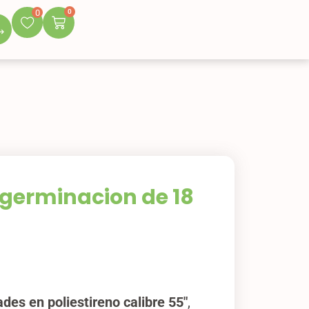
0
0
germinacion de 18
des en poliestireno calibre 55″
,