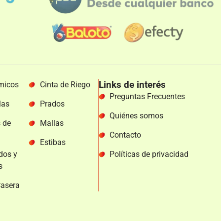
Links de interés
micos
Cinta de Riego
Preguntas Frecuentes
las
Prados
Quiénes somos
s de
Mallas
Contacto
Estibas
dos y
Políticas de privacidad
s
Casera